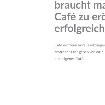
braucht ma
Café zu er
erfolgreic
Café eröffnen Voraussetzunge
eröffnen? Hier geben wir dir n
dein eigenes Café.