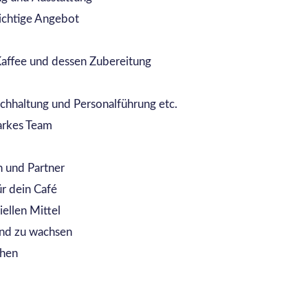
richtige Angebot
affee und dessen Zubereitung
chhaltung und Personalführung etc.
arkes Team
n und Partner
ür dein Café
ellen Mittel
und zu wachsen
ehen