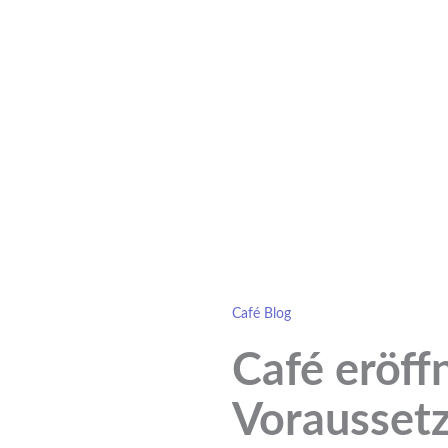
Café Blog
Café eröff
Vorausset