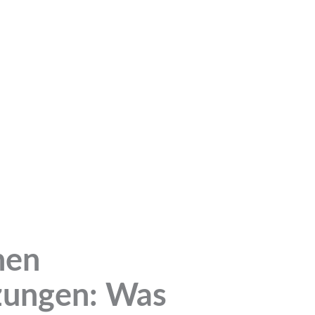
nen
zungen: Was