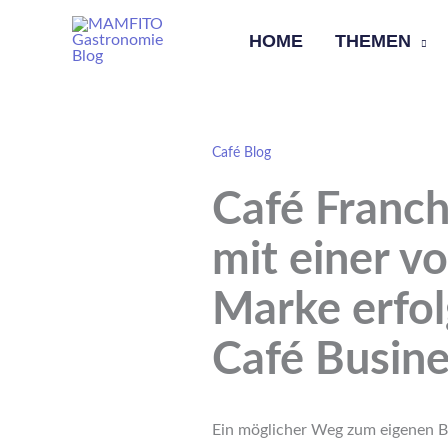
Skip
HOME
THEMEN
to
content
Café Blog
Café Franch
mit einer v
Marke erfol
Café Busine
Ein möglicher Weg zum eigenen Bu