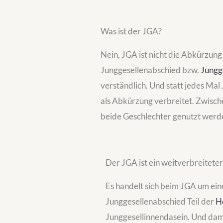
Was ist der JGA?
Nein, JGA ist nicht die Abkürzung
Junggesellenabschied bzw.
Jungg
verständlich. Und statt jedes Mal
als Abkürzung verbreitet. Zwisch
beide Geschlechter genutzt werde
Der JGA ist ein weitverbreitete
Es handelt sich beim JGA um ei
Junggesellenabschied Teil der
H
Junggesellinnendasein. Und dam