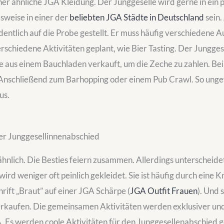
er ähnliche JGA Kleidung. Der Junggeselle wird gerne in ein p
sweise in einer der
beliebten JGA Städte in Deutschland
sein.
dentlich auf die Probe gestellt. Er muss häufig verschiedene A
schiedene Aktivitäten geplant, wie Bier Tasting. Der Jungges
aus einem Bauchladen verkauft, um die Zeche zu zahlen. Bei 
. Anschließend zum Barhopping oder einem Pub Crawl. So ungef
aus.
er Junggesellinnenabschied
hnlich. Die Besties feiern zusammen. Allerdings unterscheide
rd weniger oft peinlich gekleidet. Sie ist häufig durch eine K
rift „Braut” auf einer JGA Schärpe (
JGA Outfit Frauen
). Und 
kaufen. Die gemeinsamen Aktivitäten werden exklusiver und
 Es werden coole Aktivitäten für den Junggesellenabschied g