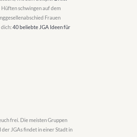
ie Hüften schwingen auf dem
Junggesellenabschied Frauen
 dich:
40 beliebte JGA Ideen für
euch frei. Die meisten Gruppen
l der JGAs findet in einer Stadt in