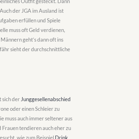
einliches Outfit gesteckt. Dann
 Auch der JGA im Ausland ist
ufgaben erfüllen und Spiele
elle muss oft Geld verdienen,
Männern geht’s dann oft ins
ähr sieht der durchschnittliche
t sich der
Junggesellenabschied
rone oder einen Schleier zu
sie muss auch immer seltener aus
 Frauen tendieren auch eher zu
esucht, wie zum Beispiel
Drink