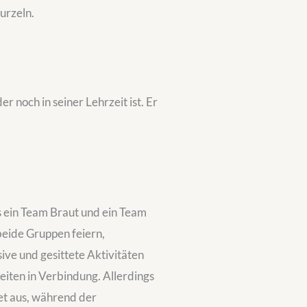
Wurzeln.
er noch in seiner Lehrzeit ist. Er
s ein Team Braut und ein Team
beide Gruppen feiern,
ive und gesittete Aktivitäten
iten in Verbindung. Allerdings
t aus, während der