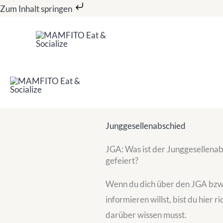
Zum
Zum Inhalt springen
Inhalt
springen
Junggesellenabschied
JGA: Was ist der Junggesellenab
gefeiert?
Wenn du dich über den JGA bzw
informieren willst, bist du hier r
darüber wissen musst.