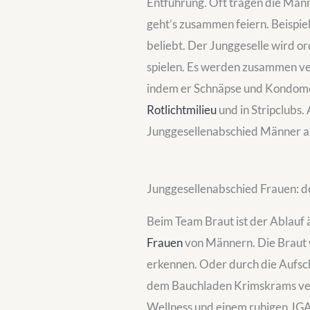
Entführung. Oft tragen die Männ
geht’s zusammen feiern. Beispiel
beliebt. Der Junggeselle wird or
spielen. Es werden zusammen ver
indem er Schnäpse und Kondome 
Rotlichtmilieu
und in Stripclubs
Junggesellenabschied Männer 
Junggesellenabschied Frauen: d
Beim Team Braut ist der Ablauf ä
Frauen
von Männern. Die Braut wi
erkennen. Oder durch die Aufsch
dem Bauchladen Krimskrams ver
Wellness und einem ruhigen JGA.