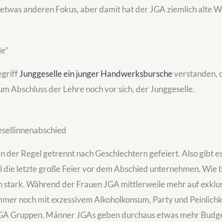
 etwas anderen Fokus, aber damit hat der JGA ziemlich alte 
le”
griff
Junggeselle ein junger Handwerksbursche
verstanden, d
um Abschluss der Lehre noch vor sich, der Junggeselle.
esellinnenabschied
n der Regel getrennt nach Geschlechtern gefeiert. Also gibt e
 die letzte große Feier vor dem Abschied unternehmen. Wie 
ch stark. Während der Frauen JGA mittlerweile mehr auf exklus
mmer noch mit exzessivem Alkoholkonsum, Party und Peinlichke
JGA Gruppen. Männer JGAs geben durchaus etwas mehr Budge