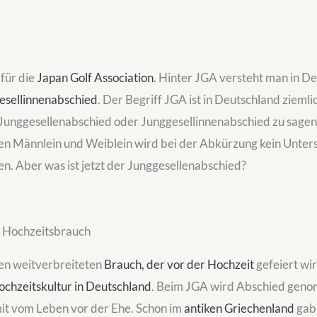
 für die
Japan Golf Association
. Hinter JGA versteht man in D
esellinnenabschied
. Der Begriff JGA ist in Deutschland ziemli
 Junggesellenabschied oder Junggesellinnenabschied zu sagen, 
en Männlein und Weiblein wird bei der Abkürzung kein Unter
n. Aber was ist jetzt der Junggesellenabschied?
r Hochzeitsbrauch
nen weitverbreiteten
Brauch, der vor der Hochzeit
gefeiert wir
ochzeitskultur in Deutschland
. Beim JGA wird Abschied geno
it vom Leben vor der Ehe. Schon im
antiken Griechenland
gab 