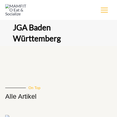
Inhalt
Zum
springen
Inhalt
springen
JGA Baden
Württemberg
On Top
Alle Artikel