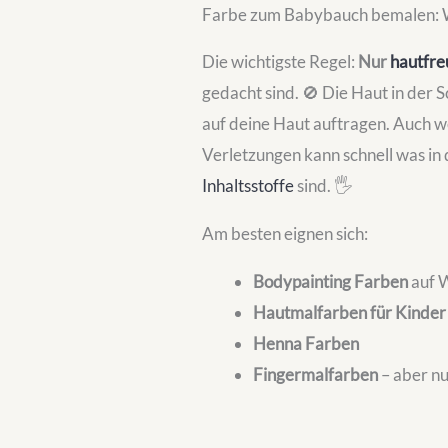
Farbe zum Babybauch bemalen: W
Die wichtigste Regel:
Nur
hautfre
gedacht sind. 🚫 Die Haut in der 
auf deine Haut auftragen. Auch 
Verletzungen kann schnell was in
Inhaltsstoffe
sind. 🖐️
Am besten eignen sich:
Bodypainting Farben
auf W
Hautmalfarben für Kinder
Henna Farben
Fingermalfarben
– aber nu