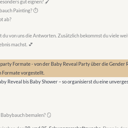
besonders gut eignen? 🖌️
bauch Painting? ⏱️
pt ab?
du von uns die Antworten. Zusätzlich bekommst du viele weit
ebnis machst. 💕
by Reveal bis Baby Shower – so organisierst du eine unverge
m Babybauch bemalen? 🪞