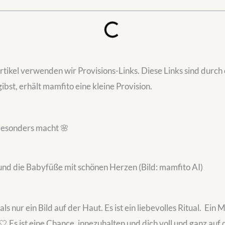
tikel verwenden wir Provisions-Links. Diese Links sind durch
ibst, erhält mamfito eine kleine Provision.
esonders macht 🌸
 und die Babyfüße mit schönen Herzen (Bild: mamfito AI)
s nur ein Bild auf der Haut. Es ist ein liebevolles Ritual. Ei
 Es ist eine Chance, innezuhalten und dich voll und ganz auf