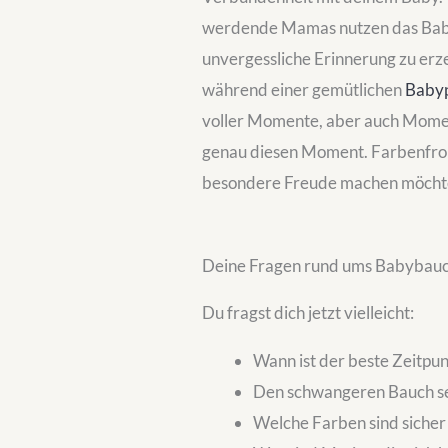
werdende Mamas nutzen das Babyb
unvergessliche Erinnerung zu erze
während einer gemütlichen
Baby
voller Momente, aber auch Momen
genau diesen Moment. Farbenfroh,
besondere Freude machen möchtest
Deine Fragen rund ums Babybau
Du fragst dich jetzt vielleicht:
Wann ist der beste Zeitp
Den schwangeren Bauch se
Welche Farben sind sicher