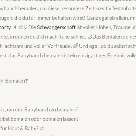
auch bemalen, um diese besondere Zeit kreativ festzuhalte
ugen, die du für immer behalten wirst! Ganz egal ob allein, m
party
. 👩‍🎨🎈Die
Schwangerschaft
ist voller Höhen, Träume u
te, in denen du dich nach Ruhe sehnst. 🌙Das Bemalen deine
 achtsam und voller Vorfreude. 🌈 Und egal, ob du selbst s
, das Babybauch bemalen ist ein einzigartiges Erlebnis voll
ch-Bemalen❓
unkt, um den Babybauch zu bemalen?
lbst bemalen oder bemalen lassen?
 für Haut & Baby? 🎨