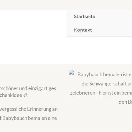
Startseite
Kontakt
schönes und einzigartiges
schenkidee 🎨
nvergessliche Erinnerung an
st Babybauch bemalen eine