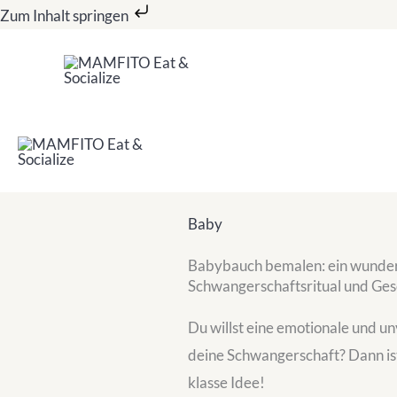
Zum
Zum Inhalt springen
Inhalt
springen
Baby
Babybauch bemalen: ein wunder
Schwangerschaftsritual und Ge
Du willst eine emotionale und u
deine Schwangerschaft? Dann i
klasse Idee!