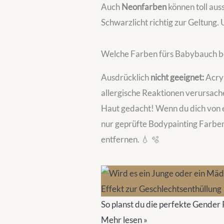
Auch
Neonfarben
können toll aus
Schwarzlicht richtig zur Geltung.
Welche Farben fürs Babybauch be
Ausdrücklich
nicht geeignet:
Acryl
allergische Reaktionen verursachen
Haut gedacht! Wenn du dich von 
nur geprüfte Bodypainting Farben
entfernen. 💧 🫧
So planst du die perfekte Gender
Mehr lesen »