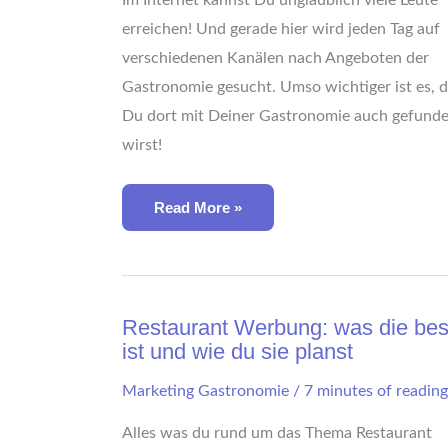
Gäste
Erreichst
erreichen! Und gerade hier wird jeden Tag auf
verschiedenen Kanälen nach Angeboten der
Gastronomie gesucht. Umso wichtiger ist es, 
Du dort mit Deiner Gastronomie auch gefund
wirst!
Read More »
Restaurant
Restaurant Werbung: was die bes
Werbung:
ist und wie du sie planst
Was
Die
Beste
Marketing Gastronomie
/
7 minutes of reading
Ist
Und
Wie
Alles was du rund um das Thema Restaurant
Du