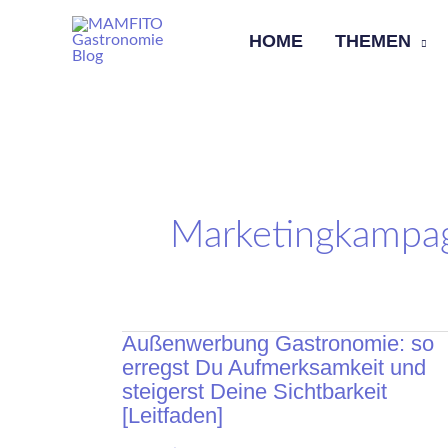
Skip
HOME
THEMEN
to
content
Marketingkampa
Außenwerbung
Außenwerbung Gastronomie: so
Gastronomie:
erregst Du Aufmerksamkeit und
So
Erregst
steigerst Deine Sichtbarkeit
Du
[Leitfaden]
Aufmerksamkeit
Und
Steigerst