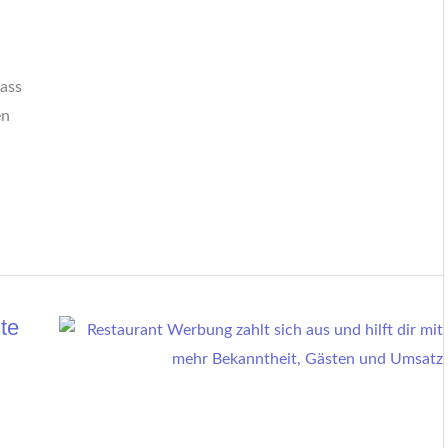
dass
en
te