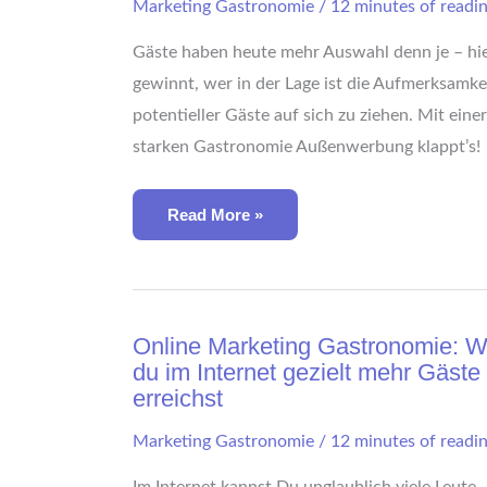
Marketing Gastronomie
/
12 minutes of readi
Deine
Sichtbarkeit
[Leitfaden]
Gäste haben heute mehr Auswahl denn je – hi
gewinnt, wer in der Lage ist die Aufmerksamke
potentieller Gäste auf sich zu ziehen. Mit einer
starken Gastronomie Außenwerbung klappt’s!
Read More »
Online
Online Marketing Gastronomie: W
Marketing
du im Internet gezielt mehr Gäste
Gastronomie:
Wie
erreichst
Du
Im
Internet
Marketing Gastronomie
/
12 minutes of readi
Gezielt
Mehr
Im Internet kannst Du unglaublich viele Leute