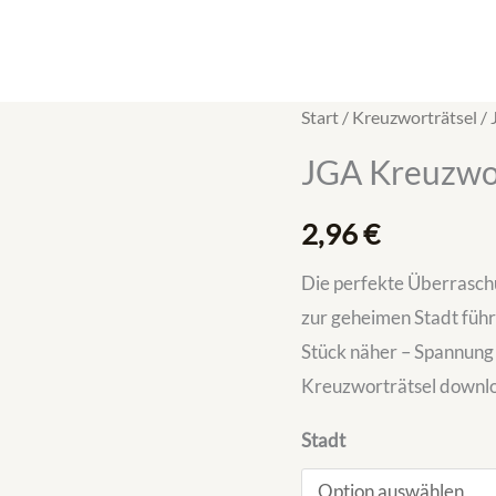
JGA
Start
/
Kreuzworträtsel
/ 
Kreuzworträtsel
JGA Kreuzwor
für
Frauen
2,96
€
Menge
Die perfekte Überraschu
zur geheimen Stadt führ
Stück näher – Spannung 
Kreuzworträtsel downlo
Stadt