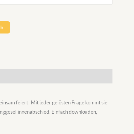
rb
meinsam feiert! Mit jeder gelösten Frage kommt sie
Junggesellinnenabschied. Einfach downloaden,