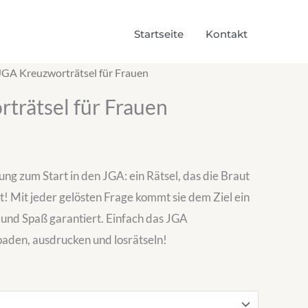
Startseite
Kontakt
JGA Kreuzworträtsel für Frauen
trätsel für Frauen
ng zum Start in den JGA: ein Rätsel, das die Braut
t! Mit jeder gelösten Frage kommt sie dem Ziel ein
und Spaß garantiert. Einfach das JGA
aden, ausdrucken und losrätseln!