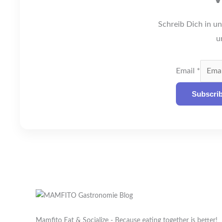
Schreib Dich in un
u
Email
*
Subscri
Mamfito Eat & Socialize - Because eating together is better!