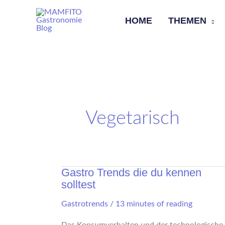
Skip
HOME
THEMEN
to
content
Vegetarisch
Gastro
Gastro Trends die du kennen
Trends
solltest
Die
Du
Kennen
Gastrotrends
/
13 minutes of reading
Solltest