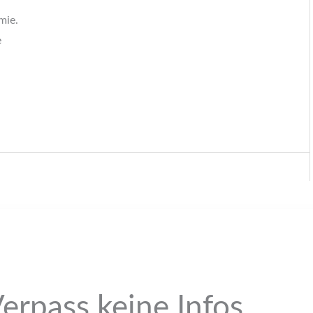
mie.
e
erpass keine Infos